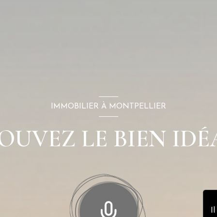
IMMOBILIER À MONTPELLIER
OUVEZ LE BIEN IDÉA
I