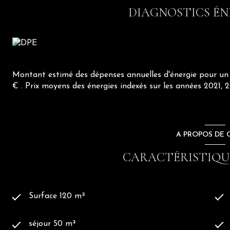
- Environ 120 m² habitables
DIAGNOSTICS ÉN
- 3 chambresMaison entièrement climatisée
- Volumes chaleureux et parfaitement équilibrés
- Multiples espaces de rangement avec plusieurs caves
- Garage privatif
Des extérieurs absolument remarquables :
Montant estimé des dépenses annuelles d'énergie pour un 
€ . Prix moyens des énergies indexés sur les années 2021
Véritable prolongement de la maison, la magnifique cour i
des regards, constitue un espace de vie à part entière.
Terrasses, espaces ombragés, pierre naturelle, ambiance m
A PROPOS DE C
pleinement du lieu.
CARACTÉRISTIQUE
Et comme si cela ne suffisait pas, la maison bénéficie ég
un cadre rare et privilégié.
Les points forts :
Surface 120 m²
- Cachet exceptionnel
séjour 50 m²
- Pierre apparente et poutres authentiques