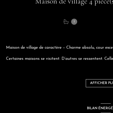
1
Maison de village de caractère – Charme absolu, cour exc
Certaines maisons se visitent. D’autres se ressentent. Celle
Cette superbe maison de village d’environ 120 m² habitab
son cachet exceptionnel et son atmosphère unique.
AFFICHER PL
Pierres apparentes, poutres anciennes, matériaux nobles et
chaleureux où le charme opère instantanément.
Une maison pleine de caractère :
BILAN ÉNERG