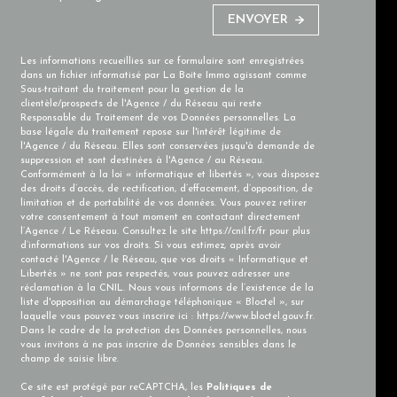
ENVOYER
Les informations recueillies sur ce formulaire sont enregistrées
dans un fichier informatisé par La Boite Immo agissant comme
Sous-traitant du traitement pour la gestion de la
clientèle/prospects de l'Agence / du Réseau qui reste
Responsable du Traitement de vos Données personnelles. La
base légale du traitement repose sur l'intérêt légitime de
l'Agence / du Réseau. Elles sont conservées jusqu'à demande de
suppression et sont destinées à l'Agence / au Réseau.
Conformément à la loi « informatique et libertés », vous disposez
des droits d’accès, de rectification, d’effacement, d’opposition, de
limitation et de portabilité de vos données. Vous pouvez retirer
votre consentement à tout moment en contactant directement
l’Agence / Le Réseau. Consultez le site
https://cnil.fr/fr
pour plus
d’informations sur vos droits. Si vous estimez, après avoir
contacté l'Agence / le Réseau, que vos droits « Informatique et
Libertés » ne sont pas respectés, vous pouvez adresser une
réclamation à la CNIL. Nous vous informons de l’existence de la
liste d'opposition au démarchage téléphonique « Bloctel », sur
laquelle vous pouvez vous inscrire ici :
https://www.bloctel.gouv.fr
.
Dans le cadre de la protection des Données personnelles, nous
vous invitons à ne pas inscrire de Données sensibles dans le
champ de saisie libre.
Ce site est protégé par reCAPTCHA, les
Politiques de