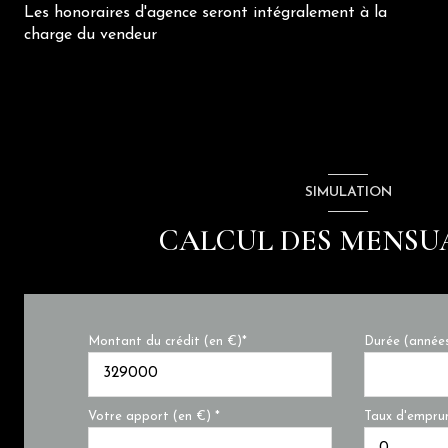
Les honoraires d'agence seront intégralement à la
charge du vendeur
SIMULATION
CALCUL DES MENSU
Montant du crédit (en €)*
Durée (année
Votre apport (en €) *
Taux d'emprun