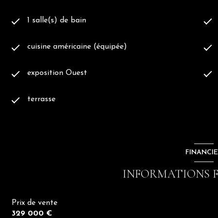
- Cour de 80 m² sans vis-à-visVue remarquable
- Garage + cavesClimatisation
1 salle(s) de bain
- Maison chaleureuse et atypique
- Bien rare sur le marché
cuisine américaine (équipée)
?
Une propriété où l’on imagine immédiatement les repas d’é
exposition Ouest
famille… Un lieu qui ne ressemble à aucun autre et qui mér
dégage réellement.
terrasse
Contacts :
Marine Lopez
0658300822
FINANCI
Ou
INFORMATIONS F
Ludovic Germa
06 45 02 42 96
Prix de vente
329 000 €