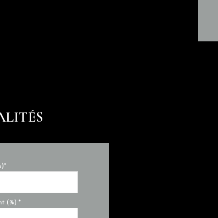
ALITÉS
s)*
t (%) *