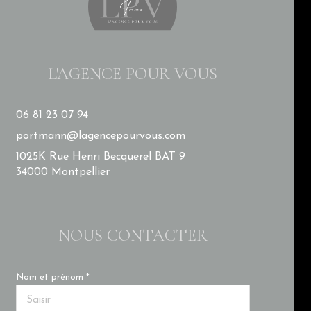
L'AGENCE POUR VOUS
06 81 23 07 94
portmann@lagencepourvous.com
1025K Rue Henri Becquerel BAT 9
34000 Montpellier
NOUS CONTACTER
Nom et prénom *