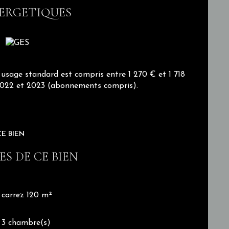
ERGETIQUES
usage standard est compris entre 1 270 € et 1 718
, 2022 et 2023 (abonnements compris).
ntimiste d’environ 80 m², entièrement préservée
éditerranéenne… chaque détail invite à profiter
E BIEN
S DE CE BIEN
alement d’une vue absolument imprenable, offrant
carrez 120 m²
3 chambre(s)