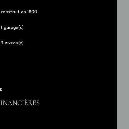
construit en 1800
1 garage(s)
té, les soirées entre amis, les moments en
3 niveau(x)
ite d’être découvert pour comprendre tout ce qu’il
ER
INANCIÈRES