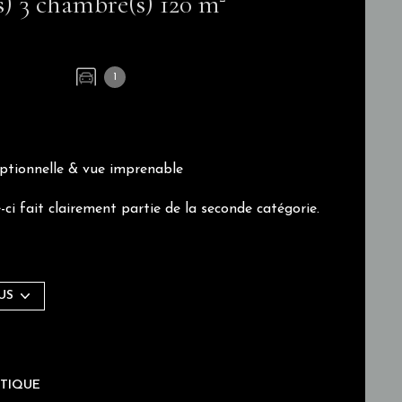
Maison de village 4 pièce(s) 3 chambre(s) 120 m²
1
eptionnelle & vue imprenable
-ci fait clairement partie de la seconde catégorie.
les séduit immédiatement par son authenticité,
US
 rénovation soignée créent ici un lieu de vie
ÉTIQUE