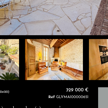
329 000 €
0420)
Réf
GLVMA100000651