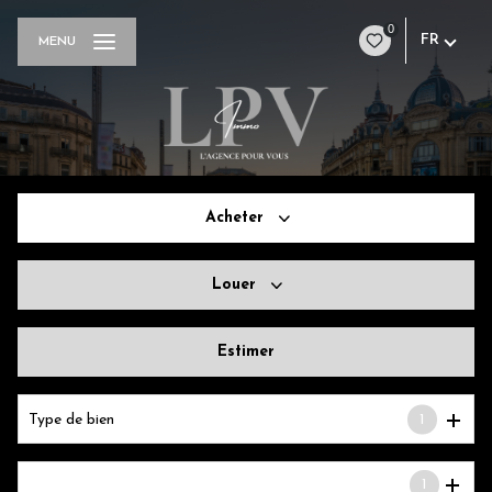
0
FR
MENU
Acheter
Louer
De l'ancien
Estimer
à l'année
Type de bien
1
1
Localisation