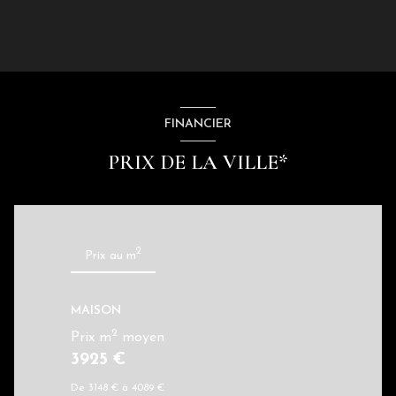
FINANCIER
PRIX DE LA VILLE*
2
Prix au m
MAISON
2
Prix m
moyen
3925 €
De 3148 € à 4089 €