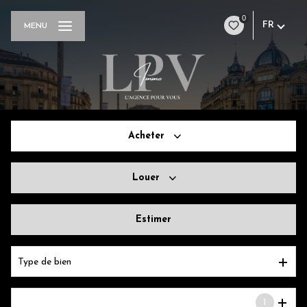
0
FR
MENU
Acheter
Louer
De l'ancien
Estimer
à l'année
Type de bien
1
Localisation