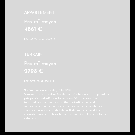
APPARTEMENT
2
Prix m
moyen
4861 €
De 3595 € à 5575 €
TERRAIN
2
Prix m
moyen
2798 €
De 520 € à 3937 €
*Estimation au mois de Juillet 2026
Sources : Bases de données de La Boîte Immo, sur un panel de
prix publics calculés sur la base de 1181 annonces. Ces
informations sont données à titre indicatif et ne sont ni
contractuelles, ni des offres fermes de vente de produits et
services. La responsabilité de la Boîte Immo ne peut être
engagée concernant l'exactitude des données et le résultat des
estimations.