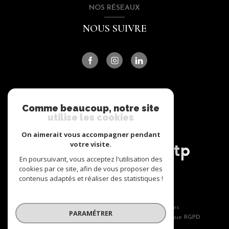
NOS RÉSEAUX
NOUS SUIVRE
ADHÉRENTS
Comme beaucoup, notre site
utilise les cookies
NOUS ADHÉRONS
On aimerait vous accompagner pendant
votre visite.
En poursuivant, vous acceptez l'utilisation des
cookies par ce site, afin de vous proposer des
contenus adaptés et réaliser des statistiques !
© 2026 | Tous droits réservés
Nos honoraires
Nos partenaires
PARAMÉTRER
Mentions légales
Admin
Politique RGPD
Cookies