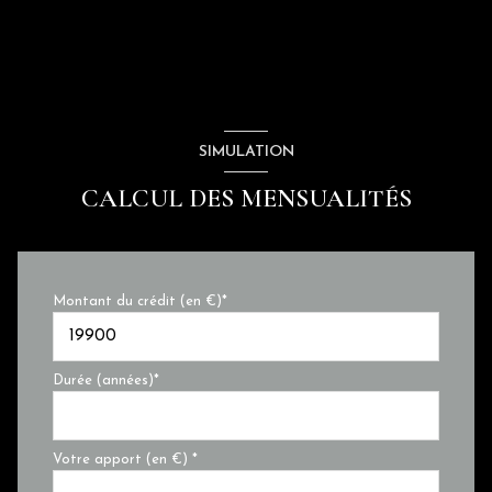
SIMULATION
CALCUL DES MENSUALITÉS
Montant du crédit (en €)*
Durée (années)*
Votre apport (en €) *