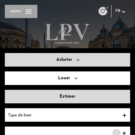
0
FR
MENU
Acheter
Louer
De l'ancien
Estimer
à l'année
Type de bien
1
Localisation